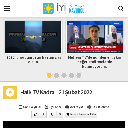
2026, umudumuzun başlangıcı
Meltem TV’de gündeme ilişkin
olsun.
değerlendirmelerde
bulunuyorum.
Halk TV Kadraj | 21 Şubat 2022
Canlı Yayınlar
3 yıl önce
Yorum yaz
190 izlenme
2
0
Favorilerime Ekle