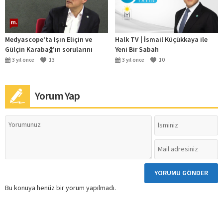
Medyascope’ta Işın Eliçin ve
Halk TV | İsmail Küçükkaya ile
Gülçin Karabağ’ın sorularını
Yeni Bir Sabah
yanıtlıyorum.
3 yıl önce
13
3 yıl önce
10
Yorum Yap
Bu konuya henüz bir yorum yapılmadı.