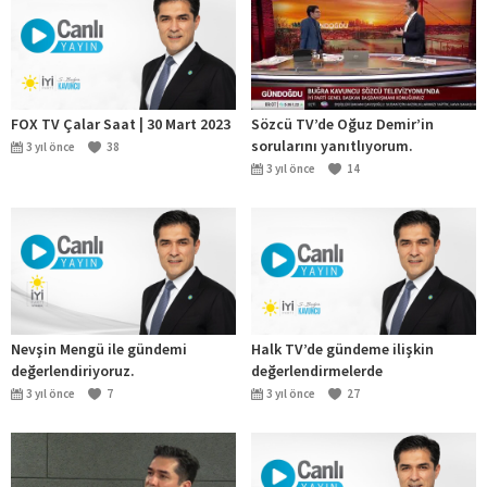
FOX TV Çalar Saat | 30 Mart 2023
Sözcü TV’de Oğuz Demir’in
sorularını yanıtlıyorum.
3 yıl önce
38
3 yıl önce
14
Nevşin Mengü ile gündemi
Halk TV’de gündeme ilişkin
değerlendiriyoruz.
değerlendirmelerde
bulunuyorum.
3 yıl önce
7
3 yıl önce
27