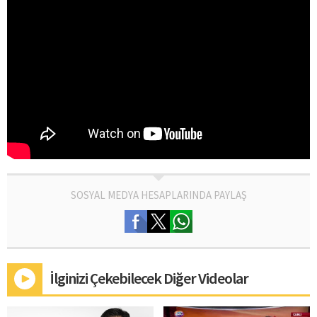
SOSYAL MEDYA HESAPLARINDA PAYLAŞ
İlginizi Çekebilecek Diğer Videolar