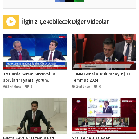
İlginizi Çekebilecek Diğer Videolar
TV100’de Kerem Kırçuval’ın
TBMM Genel Kurulu’ndayız | 11
sorularını yanıtlıyorum.
Temmuz 2024
3 yıl önce
8
2 yıl önce
0
Buğra KAVUNCU Yemin Etti
SZC TV’de 3. Olağan