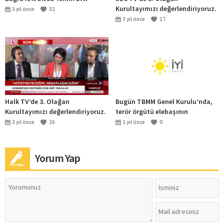
Kurultayımızı değerlendiriyoruz.
3 yıl önce
32
3 yıl önce
17
Halk TV’de 3. Olağan
Bugün TBMM Genel Kurulu’nda,
Kurultayımızı değerlendiriyoruz.
terör örgütü elebaşının
bildirisini partimiz adına
3 yıl önce
26
1 yıl önce
0
değerlendirdim.
Yorum Yap