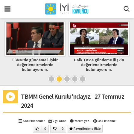
TBMM’de gündeme ilişkin
Halk TV’de gündeme ilişkin
değerlendirmelerde
değerlendirmelerde
bulunuyorum.
bulunuyorum.
TBMM Genel Kurulu’ndayız. | 27 Temmuz
2024
Son Eklenenler
2 yıl önce
Yorum yaz
351 izlenme
0
0
Favorilerime Ekle