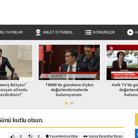
NLI YAYINLAR
ANLAT İSTANBUL
KONGRELER
A
keniş Bütçesi”
TBMM’de gündeme ilişkin
Halk TV’de gü
lasyon altında
değerlendirmelerde
değerlend
ezdirdiniz!”
bulunuyorum.
bulunu
ünü kutlu olsun.
0
0
Favorilerime Ekle
Geniş Ekran
Dar Ekran