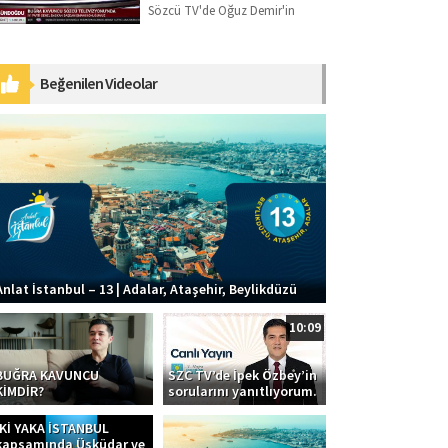
Sözcü TV'de Oğuz Demir'in
sorularını yanıtlıyorum.
Beğenilen Videolar
Anlat İstanbul – 13 | Adalar, Ataşehir, Beylikdüzü
10:09
BUĞRA KAVUNCU
SZC TV’de İpek Özbey’in
KİMDİR?
sorularını yanıtlıyorum.
İKİ YAKA İSTANBUL
kapsamında Üsküdar ve