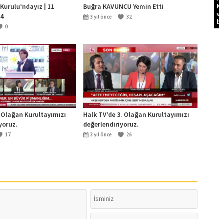
Kurulu’ndayız | 11
Buğra KAVUNCU Yemin Etti
4
3 yıl önce
32
0
 Olağan Kurultayımızı
Halk TV’de 3. Olağan Kurultayımızı
yoruz.
değerlendiriyoruz.
17
3 yıl önce
26