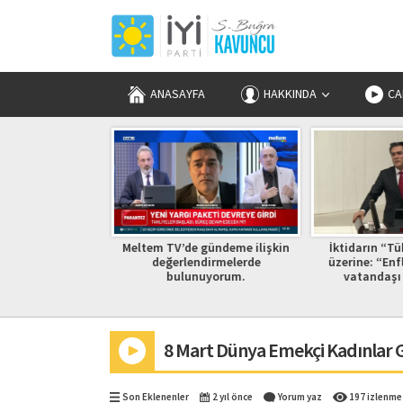
ANASAYFA
HAKKINDA
CA
uzun başlangıcı
Meltem TV’de gündeme ilişkin
İktidarın “Tü
sun.
değerlendirmelerde
üzerine: “Enf
bulunuyorum.
vatandaşı 
8 Mart Dünya Emekçi Kadınlar G
Son Eklenenler
2 yıl önce
Yorum yaz
197 izlenme