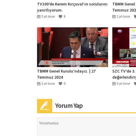
TV100’de Kerem Kırçuval’ın sorularını
TBMM Genel 
yanıtlıyorum.
Temmuz 202
3 yıl önce
8
2 yıl önce
TBMM Genel Kurulu’ndayız. | 27
SZC TV’de 3.
Temmuz 2024
değerlendiri
2 yıl önce
0
3 yıl önce
Yorum Yap