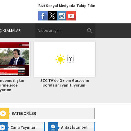
Bizi Sosyal Medyada Takip Edin
ÇIKLAMALAR
ndeme ilişkin
SZC TV’de Özlem Gürses’in
TBMM Genel Kuru
irmelerde
sorularını yanıtlıyorum.
değerlen
yorum.
KATEGORİLER
Canlı Yayınlar
Anlat İstanbul