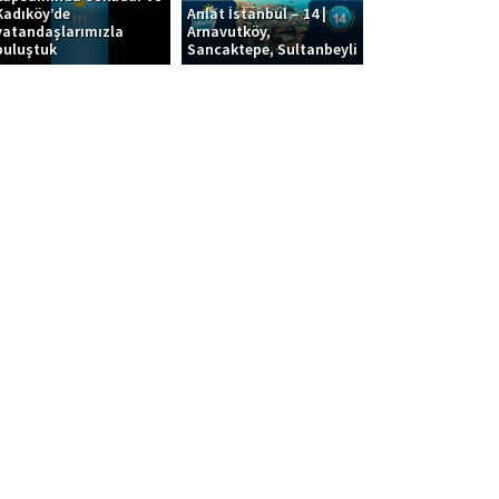
Kadıköy’de
Anlat İstanbul – 14 |
vatandaşlarımızla
Arnavutköy,
buluştuk
Sancaktepe, Sultanbeyli