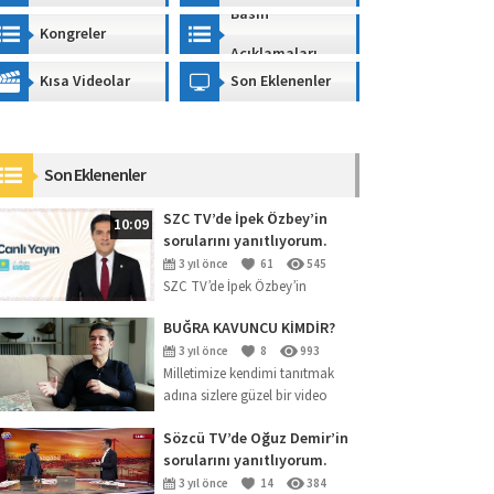
Basın
Kongreler
Açıklamaları
Kısa Videolar
Son Eklenenler
Son Eklenenler
SZC TV’de İpek Özbey’in
10:09
sorularını yanıtlıyorum.
3 yıl önce
61
545
SZC TV’de İpek Özbey’in
sorularını yanıtlıyorum.
BUĞRA KAVUNCU KİMDİR?
3 yıl önce
8
993
Milletimize kendimi tanıtmak
adına sizlere güzel bir video
hazırladık. Kariyerimden,
Sözcü TV’de Oğuz Demir’in
siyasete giriş sürecimden,
sorularını yanıtlıyorum.
İstanbul için yapabileceklerime
kadar bir ...
3 yıl önce
14
384